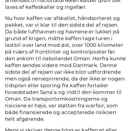
anvendes til nationaldrikken kaldet qishr der
laves af kaffeskaller og ingefær.
Nu hvor kaffen var afskallet, håndsorteret og
pakket, var vi klar til den sidste del af rejsen.
Da både lufthavnen og havnene er lukket på
grund af krigen, måtte kaffen tage turen i
lastbil over land mod øst, over 1000 kilometer
på tværs af frontlinier og kontrolposter før
den ankom til nabolandet Oman. Herfra kunne
kaffen sendes videre mod Danmark. Denne
sidste del af rejsen var ikke blot udfordrende
men også nervepirrende, da der ikke er nogen
tidsplan eller sporing fra kaffen forlader
hovedstaden Sana’a og indtil den kommer til
Oman. Da transportomkostningerne og
risiciene er høje, var støtten fra warfair, som
både finansierede og accepterede risikoen
helt afgørende.
Mens vi skriver denne blog er kaffen et eller