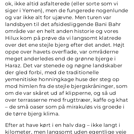
ok, ikke altid asfalterede (eller sorte som vi
siger i Yemen), men de fungerede nogenlunde
og var ikke alt for ujævne. Men turen var
landsbyen til det afsidesliggende Bani Bahr
område var en helt anden historie og vores
Hilux kom på prøve da vi langsomt klatrede
over det ene stejle bjerg efter det andet. Højt
oppe over havets overflade, var områderne
meget anderledes end de grønne bjerge i
Haraz. Det var stenede og nøgne landskaber
der gled forbi, med de traditionelle
yemenitiske honningkage huse der steg op
mod himlen fra de stejle bjergskråninger, som
om de var skåret ud af klipperne, og så ud
over terrasserne med frugttræer, kaffe og khat
– de små oaser som på mirakuløs vis groede i
de tørre bjerg klima.
Efter at have kørt i en halv dag – ikke langt i
kilometer, men langsomt uden egentlige veje