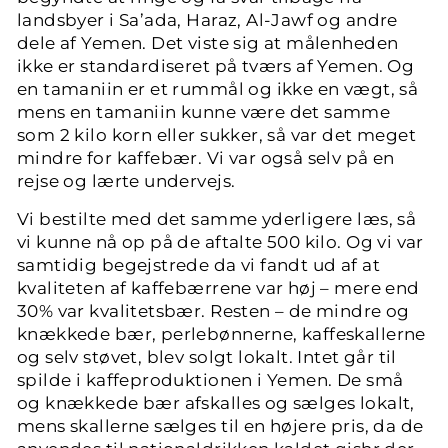
landsbyer i Sa’ada, Haraz, Al-Jawf og andre
dele af Yemen. Det viste sig at målenheden
ikke er standardiseret på tværs af Yemen. Og
en tamaniin er et rummål og ikke en vægt, så
mens en tamaniin kunne være det samme
som 2 kilo korn eller sukker, så var det meget
mindre for kaffebær. Vi var også selv på en
rejse og lærte undervejs.
Vi bestilte med det samme yderligere læs, så
vi kunne nå op på de aftalte 500 kilo. Og vi var
samtidig begejstrede da vi fandt ud af at
kvaliteten af kaffebærrene var høj – mere end
30% var kvalitetsbær. Resten – de mindre og
knækkede bær, perlebønnerne, kaffeskallerne
og selv støvet, blev solgt lokalt. Intet går til
spilde i kaffeproduktionen i Yemen. De små
og knækkede bær afskalles og sælges lokalt,
mens skallerne sælges til en højere pris, da de