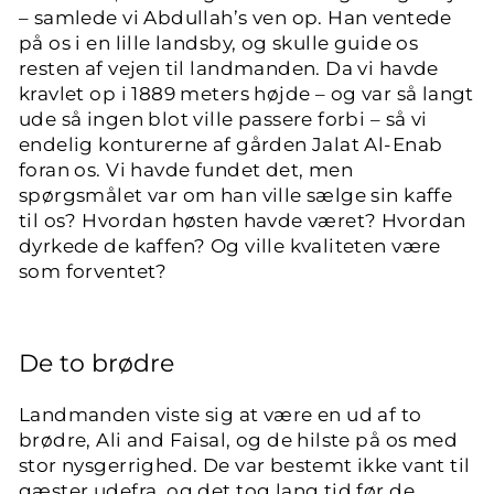
– samlede vi Abdullah’s ven op. Han ventede
på os i en lille landsby, og skulle guide os
resten af vejen til landmanden. Da vi havde
kravlet op i 1889 meters højde – og var så langt
ude så ingen blot ville passere forbi – så vi
endelig konturerne af gården Jalat Al-Enab
foran os. Vi havde fundet det, men
spørgsmålet var om han ville sælge sin kaffe
til os? Hvordan høsten havde været? Hvordan
dyrkede de kaffen? Og ville kvaliteten være
som forventet?
De to brødre
Landmanden viste sig at være en ud af to
brødre, Ali and Faisal, og de hilste på os med
stor nysgerrighed. De var bestemt ikke vant til
gæster udefra, og det tog lang tid før de