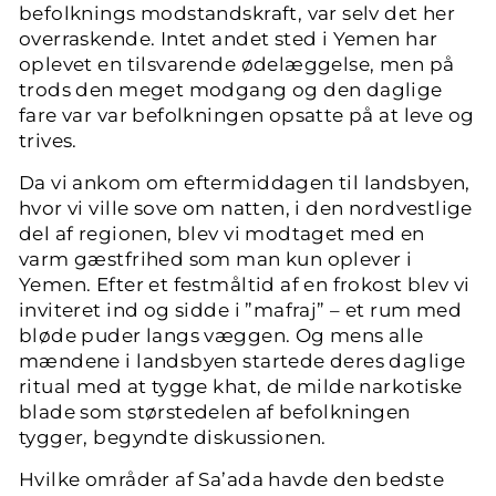
befolknings modstandskraft, var selv det her
overraskende. Intet andet sted i Yemen har
oplevet en tilsvarende ødelæggelse, men på
trods den meget modgang og den daglige
fare var var befolkningen opsatte på at leve og
trives.
Da vi ankom om eftermiddagen til landsbyen,
hvor vi ville sove om natten, i den nordvestlige
del af regionen, blev vi modtaget med en
varm gæstfrihed som man kun oplever i
Yemen. Efter et festmåltid af en frokost blev vi
inviteret ind og sidde i ”mafraj” – et rum med
bløde puder langs væggen. Og mens alle
mændene i landsbyen startede deres daglige
ritual med at tygge khat, de milde narkotiske
blade som størstedelen af befolkningen
tygger, begyndte diskussionen.
Hvilke områder af Sa’ada havde den bedste