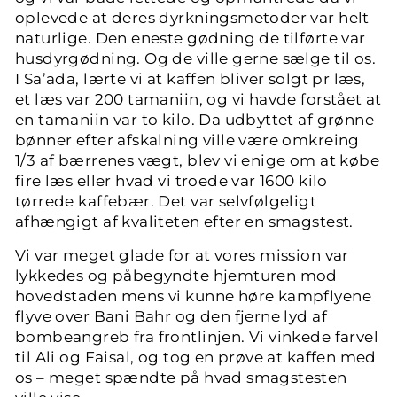
oplevede at deres dyrkningsmetoder var helt
naturlige. Den eneste gødning de tilførte var
husdyrgødning. Og de ville gerne sælge til os.
I Sa’ada, lærte vi at kaffen bliver solgt pr læs,
et læs var 200 tamaniin, og vi havde forstået at
en tamaniin var to kilo. Da udbyttet af grønne
bønner efter afskalning ville være omkreing
1/3 af bærrenes vægt, blev vi enige om at købe
fire læs eller hvad vi troede var 1600 kilo
tørrede kaffebær. Det var selvfølgeligt
afhængigt af kvaliteten efter en smagstest.
Vi var meget glade for at vores mission var
lykkedes og påbegyndte hjemturen mod
hovedstaden mens vi kunne høre kampflyene
flyve over Bani Bahr og den fjerne lyd af
bombeangreb fra frontlinjen. Vi vinkede farvel
til Ali og Faisal, og tog en prøve at kaffen med
os – meget spændte på hvad smagstesten