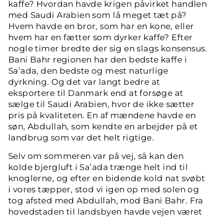
kaffe? Hvordan havde krigen påvirket handlen
med Saudi Arabien som lå meget tæt på?
Hvem havde en bror, som har en kone, eller
hvem har en fætter som dyrker kaffe? Efter
nogle timer bredte der sig en slags konsensus.
Bani Bahr regionen har den bedste kaffe i
Sa’ada, den bedste og mest naturlige
dyrkning. Og det var langt bedre at
eksportere til Danmark end at forsøge at
sælge til Saudi Arabien, hvor de ikke sætter
pris på kvaliteten. En af mændene havde en
søn, Abdullah, som kendte en arbejder på et
landbrug som var det helt rigtige.
Selv om sommeren var på vej, så kan den
kolde bjergluft i Sa’ada trænge helt ind til
knoglerne, og efter en bidende kold nat svøbt
i vores tæpper, stod vi igen op med solen og
tog afsted med Abdullah, mod Bani Bahr. Fra
hovedstaden til landsbyen havde vejen været