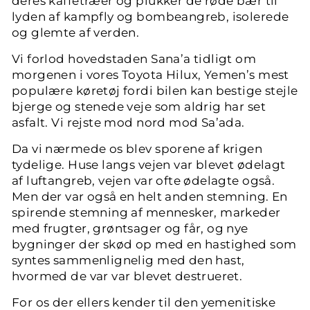
deres kaffetræer og plukker de røde bær til
lyden af kampfly og bombeangreb, isolerede
og glemte af verden.
Vi forlod hovedstaden Sana’a tidligt om
morgenen i vores Toyota Hilux, Yemen’s mest
populære køretøj fordi bilen kan bestige stejle
bjerge og stenede veje som aldrig har set
asfalt. Vi rejste mod nord mod Sa’ada.
Da vi nærmede os blev sporene af krigen
tydelige. Huse langs vejen var blevet ødelagt
af luftangreb, vejen var ofte ødelagte også.
Men der var også en helt anden stemning. En
spirende stemning af mennesker, markeder
med frugter, grøntsager og får, og nye
bygninger der skød op med en hastighed som
syntes sammenlignelig med den hast,
hvormed de var var blevet destrueret.
For os der ellers kender til den yemenitiske