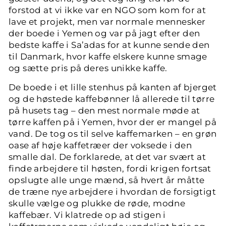
forstod at vi ikke var en NGO som kom for at
lave et projekt, men var normale mennesker
der boede i Yemen og var på jagt efter den
bedste kaffe i Sa’adas for at kunne sende den
til Danmark, hvor kaffe elskere kunne smage
og sætte pris på deres unikke kaffe.
De boede i et lille stenhus på kanten af bjerget
og de høstede kaffebønner lå allerede til tørre
på husets tag – den mest normale møde at
tørre kaffen på i Yemen, hvor der er mangel på
vand. De tog os til selve kaffemarken – en grøn
oase af høje kaffetræer der voksede i den
smalle dal. De forklarede, at det var svært at
finde arbejdere til høsten, fordi krigen fortsat
opslugte alle unge mænd, så hvert år måtte
de træne nye arbejdere i hvordan de forsigtigt
skulle vælge og plukke de røde, modne
kaffebær. Vi klatrede op ad stigen i