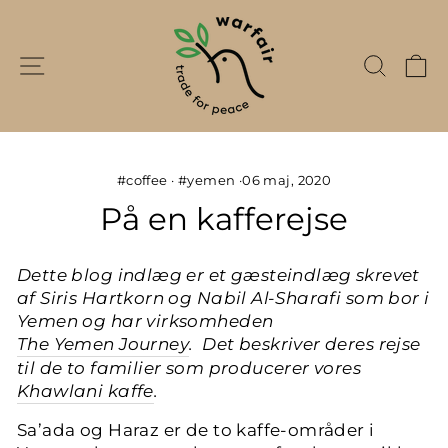
Gå
videre
til
Webstedsnavigation
Søg
V
indhold
#coffee
·
#yemen
·
06 maj, 2020
På en kafferejse
Dette blog indlæg er et gæsteindlæg skrevet
af Siris Hartkorn og Nabil Al-Sharafi som bor i
Yemen og har virksomheden
The Yemen Journey
. Det beskriver deres rejse
til de to familier som producerer vores
Khawlani kaffe
.
Sa’ada og Haraz er de to kaffe-områder i