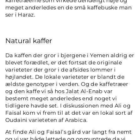
kaffetræerne som virkede uendeligt høje og
meget anderledes en de små kaffebuske man
ser i Haraz.
Natural kaffer
Da kaffen der gror i bjergene i Yemen aldrig er
blevet forædlet, er det fortsat de originale
varieteter der gror i de afsides lommer i
højlandet. De lokale varieteter er blandt de
ældste genotyper i verden. Og de kaffetræer
og den kaffe vi så hos Jalat Al-Enab var
bestemt meget anderledes end noget vi
tidligere havde set. I diskussionen med Ali og
Faisal kom vi frem til at det var en lokal sort af
Oudaini varieteten af Arabica.
At finde Ali og Faisal’s gård var langt fra nemt
og vi var både lettede og opmuntrede da vi