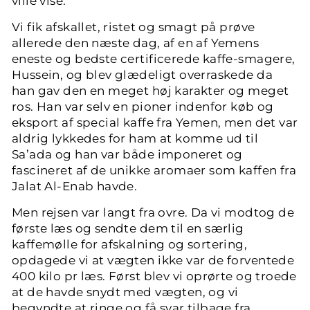
ville vise.
Vi fik afskallet, ristet og smagt på prøve
allerede den næste dag, af en af Yemens
eneste og bedste certificerede kaffe-smagere,
Hussein, og blev glædeligt overraskede da
han gav den en meget høj karakter og meget
ros. Han var selv en pioner indenfor køb og
eksport af special kaffe fra Yemen, men det var
aldrig lykkedes for ham at komme ud til
Sa’ada og han var både imponeret og
fascineret af de unikke aromaer som kaffen fra
Jalat Al-Enab havde.
Men rejsen var langt fra ovre. Da vi modtog de
første læs og sendte dem til en særlig
kaffemølle for afskalning og sortering,
opdagede vi at vægten ikke var de forventede
400 kilo pr læs. Først blev vi oprørte og troede
at de havde snydt med vægten, og vi
begyndte at ringe og få svar tilbage fra