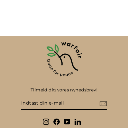
Rosiner, Kishmish runde
fra Afghanistan
fra
44,00kr
Tilmeld dig vores nyhedsbrev!
INDTAST
DIN
E-
MAIL
Instagram
Facebook
YouTube
LinkedIn