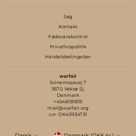
Søg
Kontakt
Fødevarekontrol
Privatlivspolitik
Handelsbetingelser
warfair
Svinemosevej 7
3670 Veksø Sj.
Denmark
+4548181819
mail@warfair.org
cvr. DK40934731
Sprog
Translation
Dansk
Danmark (DKK kr.)