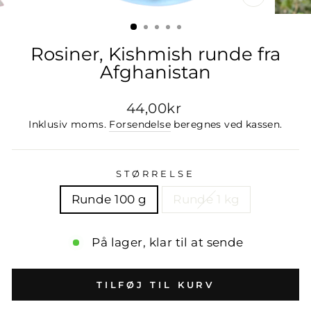
LUK
(ESC)
Rosiner, Kishmish runde fra
Afghanistan
Normal
44,00kr
pris
Inklusiv moms.
Forsendelse
beregnes ved kassen.
STØRRELSE
Runde 100 g
Runde 1 kg
På lager, klar til at sende
TILFØJ TIL KURV