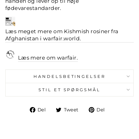
hånden og lever op til høje
fødevarestandarder.
Læs meget mere om Kishmish rosiner fra
Afghanistan i
warfair.world.
Læs mere om
warfair.
HANDELSBETINGELSER
STIL ET SPØRGSMÅL
Del
Tweet
Pin
Del
Tweet
Del
på
på
på
facebook
Twitter
Pinterest